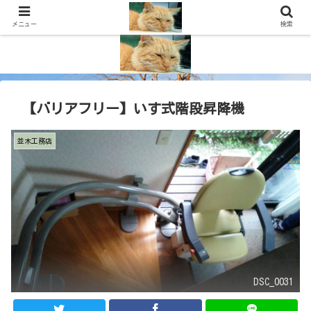
メニュー
検索
【バリアフリー】いす式階段昇降機
並木工務店
DSC_0031